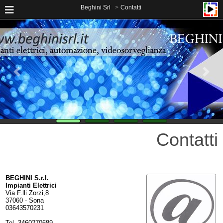
Beghini Srl
Contatti
Contatti
BEGHINI S.r.l.
Impianti Elettrici
Via F.lli Zorzi,8
37060 - Sona
03643570231
Tel. 3460270689