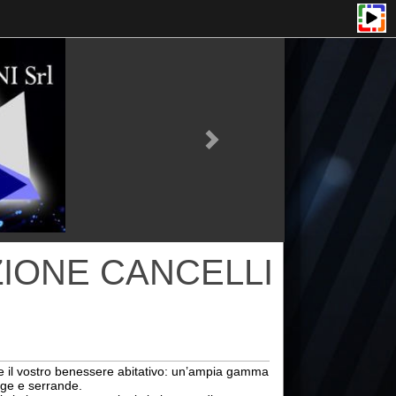
 CANCELLI
benessere abitativo: un’ampia gamma
.
 costruzioni sia in caso di
mazione per ogni tipologia di