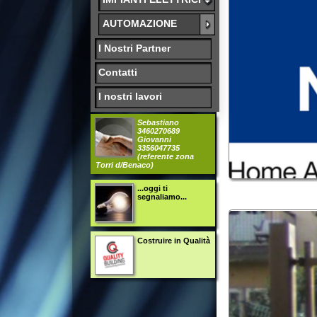
I Nostri Partner
Contatti
I nostri lavori
Sebastiano
3460270689
Giovanni
3356047735
(referente zona
Torri d/Benaco)
...oggi ti
segnaliamo...
Costruire in Qualità