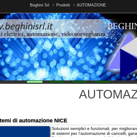
Beghini Srl
Prodotti
AUTOMAZIONE
AUTOMAZIONE
 di automazione NICE
Soluzioni semplici e funzionali, per migliorare il vostro 
di sistemi per l’automazione di cancelli, garage e serrande
Tutti i prodotti sono compatibili fra loro; ideali sia in nuove
ristrutturazione, per creare un impianto coordinato di auto
abitazione.