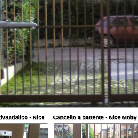
alico - Nice
Cancello a battente - Nice Moby
Lampegg
- Nice